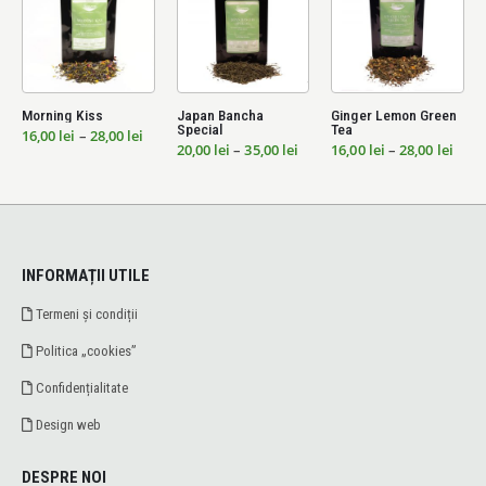
Morning Kiss
Japan Bancha
Ginger Lemon Green
Mar
Special
Tea
val
Interval
16,00
lei
–
28,00
lei
16,
de
Interval
Interval
20,00
lei
–
35,00
lei
16,00
lei
–
28,00
lei
ri:
prețuri:
de
de
 lei
16,00 lei
prețuri:
prețuri:
până
20,00 lei
16,00 lei
la
până
până
 lei
28,00 lei
la
la
35,00 lei
28,00 lei
INFORMAȚII UTILE
Termeni și condiții
Politica „cookies”
Confidențialitate
Design web
DESPRE NOI