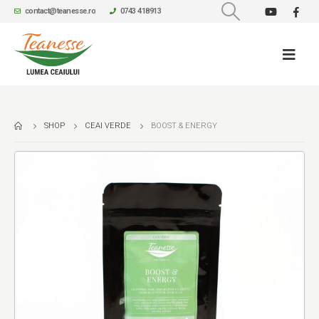
contact@teanesse.ro
0743 418913
SHOP
CEAI VERDE
BOOST & ENERGY