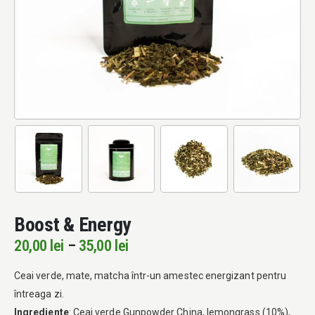
Boost & Energy
Interval
20,00
lei
–
35,00
lei
de
prețuri:
Ceai verde, mate, matcha într-un amestec energizant pentru
20,00 lei
întreaga zi.
până
Ingrediente
: Ceai verde Gunpowder China, lemongrass (10%),